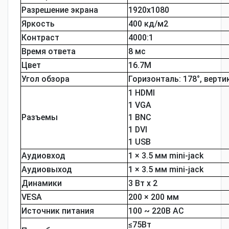
Разрешение экрана
1920х1080
Яркость
400 кд/м2
Контраст
4000:1
Время ответа
8 мс
Цвет
16.7М
Угол обзора
Горизонталь: 178°, верти
1 HDMI
1 VGA
Разъемы
1 BNC
1 DVI
1 USB
Аудиовход
1 × 3.5 мм mini-jack
Аудиовыход
1 × 3.5 мм mini-jack
Динамики
3 Вт х 2
VESA
200 × 200 мм
Источник питания
100 ~ 220В АС
≤75Вт