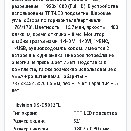
разрешение – 1920x1080 (FullHD). В устройстве
использована TFT-LED подсветка. Широкие
углы обзора по горизонтали/вертикали –
178°/178°. Цветность – 16.7 млн, яркость – 400
кд/кв. м, время отклика – 8 мс. Монитор
снабжен разъемами: 1×HDMI, 1×DVI, 1×BNC,
1×USB, аудиовходом/выходом. Имеются 2
встроенных динамика. Пиковое потребление
энергии не превышает 75 Вт. Подставка в
комплекте, также возможно использование с
VESA-кронштейнами. Габариты –
737.4×452.5×70.65 мм, вес – 19 кг. Гарантия – 5
лет!
Hikvision DS-D5032FL
Тип экрана
TFT-LED подсветка
Размер экрана
32"
Размер пикселя
0.807 х 0.807 мм