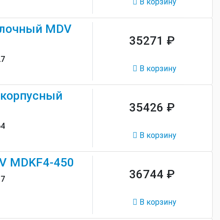
В корзину
олочный MDV
35271 ₽
27
В корзину
скорпусный
35426 ₽
64
В корзину
V MDKF4-450
36744 ₽
97
В корзину