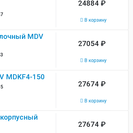
24884 ₽
87
В корзину
олочный MDV
27054 ₽
53
В корзину
V MDKF4-150
27674 ₽
15
В корзину
скорпусный
27674 ₽