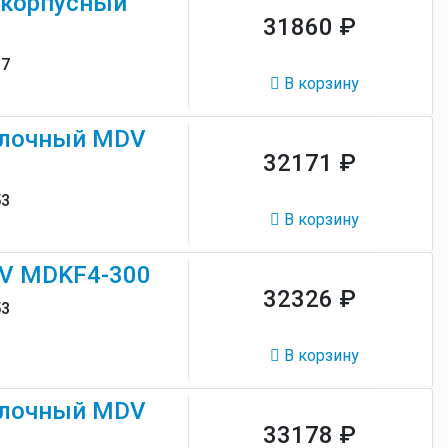
скорпусный
31860 ₽
97
В корзину
олочный MDV
32171 ₽
53
В корзину
V MDKF4-300
32326 ₽
53
В корзину
олочный MDV
33178 ₽