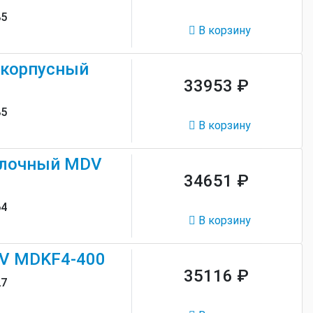
,85
В корзину
скорпусный
33953 ₽
85
В корзину
олочный MDV
34651 ₽
5,64
В корзину
V MDKF4-400
35116 ₽
27