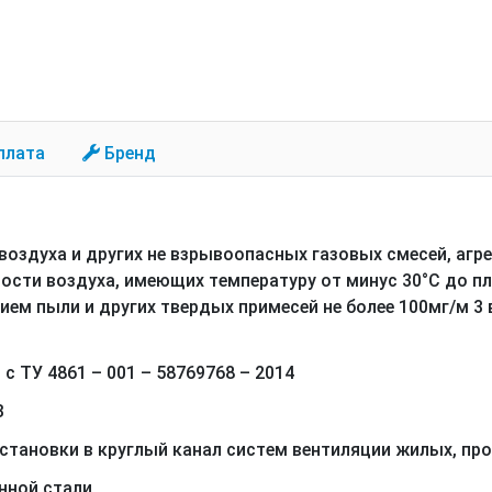
плата
Бренд
оздуха и других не взрывоопасных газовых смесей, аг
ости воздуха, имеющих температуру от минус 30°С до п
ем пыли и других твердых примесей не более 100мг/м 3 в
 ТУ 4861 – 001 – 58769768 – 2014
В
становки в круглый канал систем вентиляции жилых, п
нной стали.