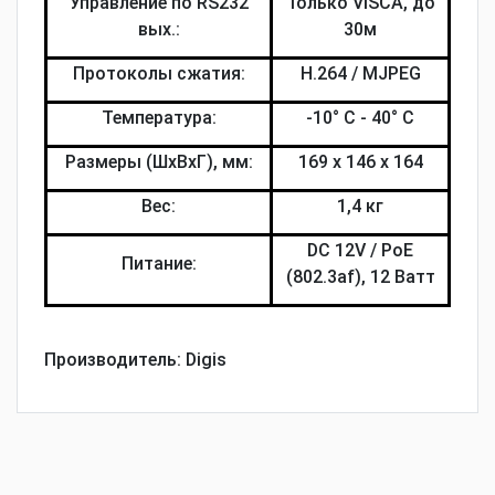
Управление по RS232
Только VISCA, до
вых.:
30м
Протоколы сжатия:
H.264 / MJPEG
Температура:
-10° C - 40° C
Размеры (ШхВхГ), мм:
169 x 146 x 164
Вес:
1,4 кг
DC 12V / PoE
Питание:
(802.3af), 12 Ватт
Производитель:
Digis