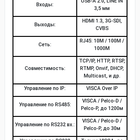
USB-A 2.0, LINE IN
Входы:
3,5 мм
HDMI 1.3, 3G-SDI,
Выходы:
CVBS
RJ45: 10M / 100M /
Сеть:
1000M
TCP/IP, HTTP, RTSP,
Совместимость:
RTMP, Onvif, DHCP,
Multicast, и др.
Управление по IP:
VISCA Over IP
VISCA / Pelco-D /
Управление по RS485:
Pelco-P, до 1200м
VISCA / Pelco-D /
Управление по RS232 вх.:
Pelco-P, до 30м