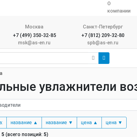
О
компании
Москва
Санкт-Петербург
+7 (499) 350-32-85
+7 (812) 209-32-80
msk@as-en.ru
spb@as-en.ru
а
льные увлажнители во
а:
название ▲
название ▼
цена ▲
цена ▼
-
5
(всего позиций:
5
)