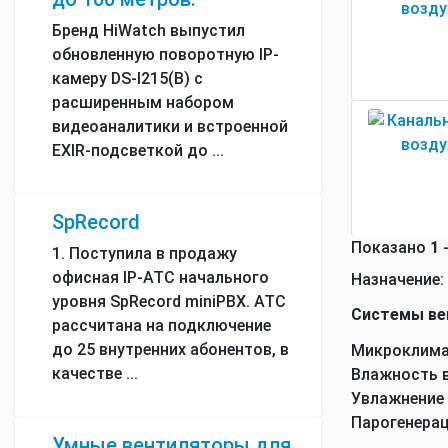
Бренд HiWatch выпустил
обновленную поворотную IP-
камеру DS-I215(B) с
расширенным набором
видеоаналитики и встроенной
EXIR-подсветкой до ...
SpRecord
Показано
1
1. Поступила в продажу
офисная IP-АТС начального
Назначение:
уровня SpRecord miniPBX. АТС
Системы ве
рассчитана на подключение
до 25 внутренних абонентов, в
Микроклима
качестве ...
Влажность в
Увлажнение 
Парогенерац
Умные вентиляторы для