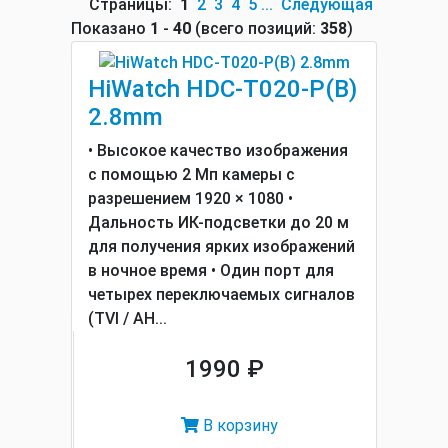
Страницы:
1
2
3
4
5
...
Следующая
Показано
1
-
40
(всего позиций:
358
)
HiWatch HDC-T020-P(B)
2.8mm
• Высокое качество изображения
с помощью 2 Мп камеры с
разрешением 1920 × 1080 •
Дальность ИК-подсветки до 20 м
для получения ярких изображений
в ночное время • Один порт для
четырех переключаемых сигналов
(TVI / AH...
1990 ₽
В корзину