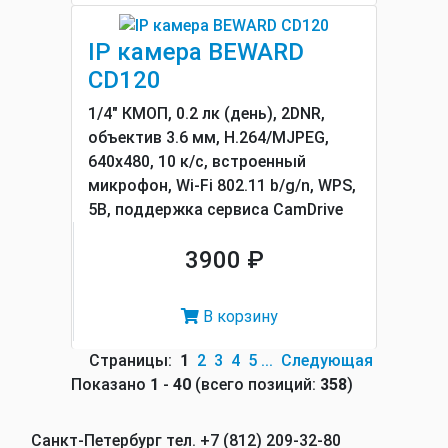
IP камера BEWARD
CD120
1/4" КМОП, 0.2 лк (день), 2DNR,
объектив 3.6 мм, H.264/MJPEG,
640х480, 10 к/с, встроенный
микрофон, Wi-Fi 802.11 b/g/n, WPS,
5В, поддержка сервиса CamDrive
3900 ₽
В корзину
Страницы:
1
2
3
4
5
...
Следующая
Показано
1
-
40
(всего позиций:
358
)
Санкт-Петербург тел. +7 (812) 209-32-80