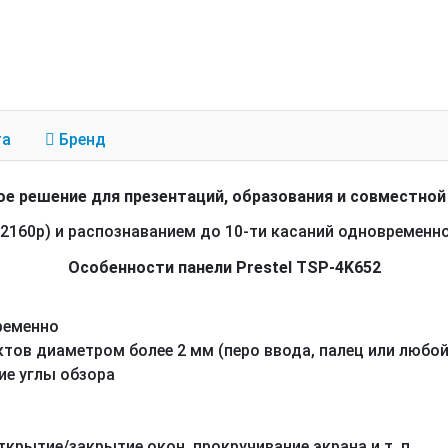
та
Бренд
е решение для презентаций, образования и совместно
 2160р) и распознаванием до 10-ти касаний одновременно
Особенности панели Prestel TSP-4K652
ременно
тов диаметром более 2 мм (перо ввода, палец или любо
ие углы обзора
крытие/закрытие окон, прокручивание экрана и т. п.