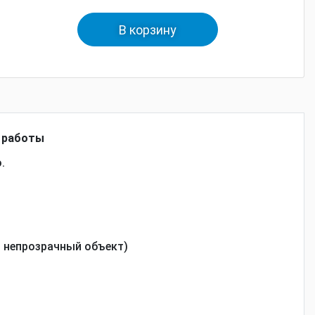
В корзину
й работы
.
й непрозрачный объект)