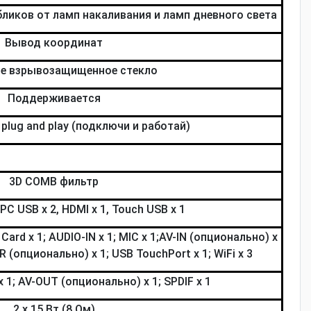
бликов от ламп накаливания и ламп дневного света
Вывод координат
ое взрывозащищенное стекло
Поддерживается
 plug and play (подключи и работай)
3D COMB фильтр
 PC USB x 2, HDMI x 1, Touch USB x 1
 Card x 1; AUDIO-IN x 1; MIC x 1;AV-IN (опционально) x
PR (опционально) x 1; USB TouchPort x 1; WiFi x 3
 1; AV-OUT (опционально) x 1; SPDIF x 1
2 х 15 Вт (8 Ом)