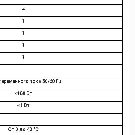
4
1
1
1
1
переменного тока 50/60 Гц
<180 Вт
<1 Вт
От 0 до 40 °С