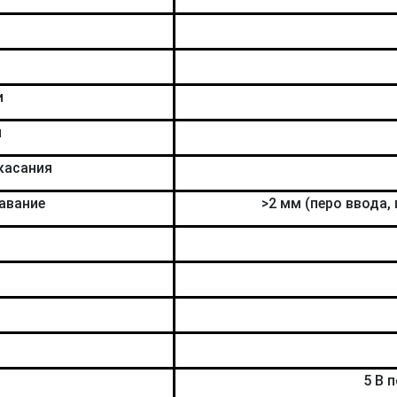
и
и
касания
авание
>2 мм (перо ввода,
5 В 