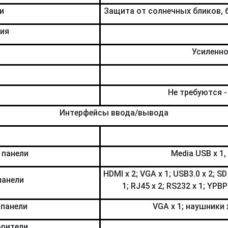
и
Защита от солнечных бликов, 
ия
Усиленн
Не требуются -
Интерфейсы ввода/вывода
 панели
Media USB x 1,
HDMI x 2; VGA x 1; USB3.0 x 2; SD
панели
1; RJ45 x 2; RS232 x 1; YPB
 панели
VGA x 1; наушники x
рители