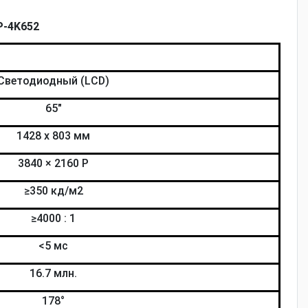
P-4K652
Светодиодный (LCD)
65"
1428 x 803 мм
3840 × 2160 P
≥350 кд/м2
≥4000 : 1
<5 мс
16.7 млн.
178°